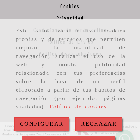
Cookies
Privacidad
Condiciones de venta online
Este sitio web utiliza cookies
propias y de terceros que permiten
Política de Envios
mejorar la usabilidad de
Política de devoluciones
navegación, analizar el uso de la
web y mostrar publicidad
relacionada con tus preferencias
sobre la base de un perfil
elaborado a partir de tus hábitos de
navegación (por ejemplo, páginas
visitadas).
Política de cookies
.
CONFIGURAR
RECHAZAR