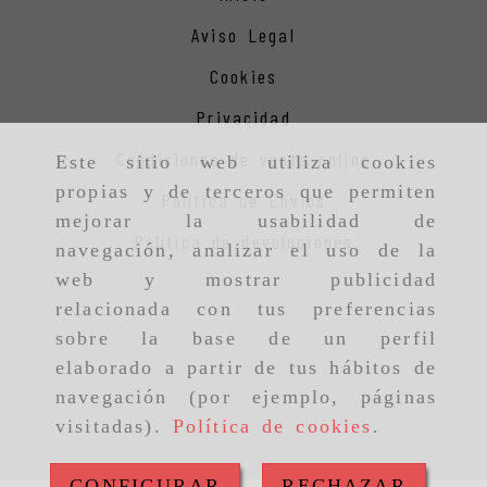
Aviso Legal
Cookies
Privacidad
Condiciones de venta online
Este sitio web utiliza cookies
propias y de terceros que permiten
Política de Envios
mejorar la usabilidad de
Política de devoluciones
navegación, analizar el uso de la
web y mostrar publicidad
relacionada con tus preferencias
sobre la base de un perfil
elaborado a partir de tus hábitos de
navegación (por ejemplo, páginas
visitadas).
Política de cookies
.
CONFIGURAR
RECHAZAR