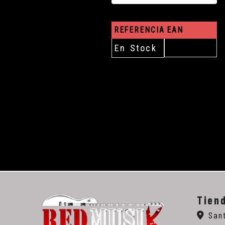
REFERENCIA
EAN
En Stock
Tien
San