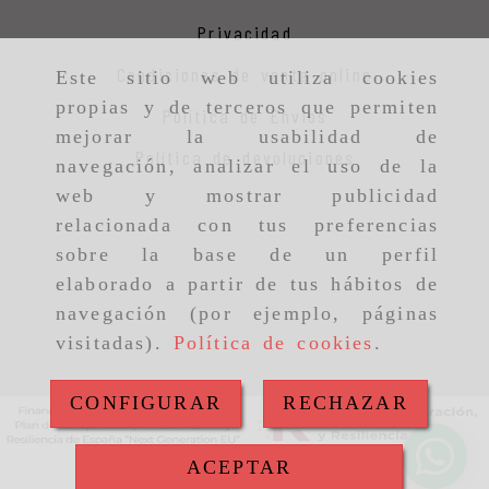
Privacidad
Condiciones de venta online
Este sitio web utiliza cookies
propias y de terceros que permiten
Política de Envios
mejorar la usabilidad de
Política de devoluciones
navegación, analizar el uso de la
web y mostrar publicidad
relacionada con tus preferencias
sobre la base de un perfil
elaborado a partir de tus hábitos de
navegación (por ejemplo, páginas
visitadas).
Política de cookies
.
CONFIGURAR
RECHAZAR
ACEPTAR