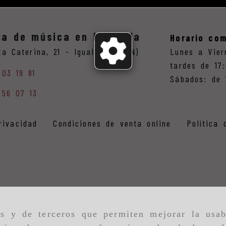
da de música en Igualada
Horario com
ta Caterina, 21 -
Igualada,
(BCN)
Lunes a Vier
tardes de 17
803 19 81
Sábados: de 
 56 07 13
rivacidad
Condiciones de venta online
Política 
as y de terceros que permiten mejorar la usab