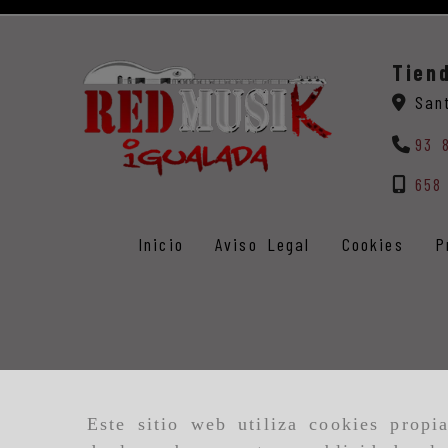
Tien
San
93 
658
Inicio
Aviso Legal
Cookies
P
Este sitio web utiliza cookies propi