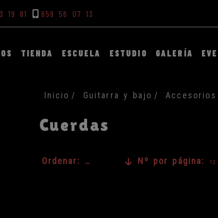
3 19 81
658 56 07 13
DOS
TIENDA
ESCUELA
ESTUDIO
GALERÍA
EV
Inicio
Guitarra y bajo
Accesorios
Cuerdas
Ordenar:
Nº por página:
Nombre de A a Z
12