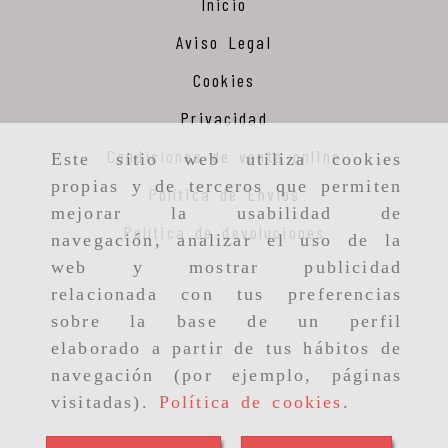
Inicio
Aviso Legal
Cookies
Privacidad
Condiciones de venta online
Este sitio web utiliza cookies
propias y de terceros que permiten
Política de Envios
mejorar la usabilidad de
Política de devoluciones
navegación, analizar el uso de la
web y mostrar publicidad
relacionada con tus preferencias
sobre la base de un perfil
elaborado a partir de tus hábitos de
navegación (por ejemplo, páginas
visitadas).
Política de cookies
.