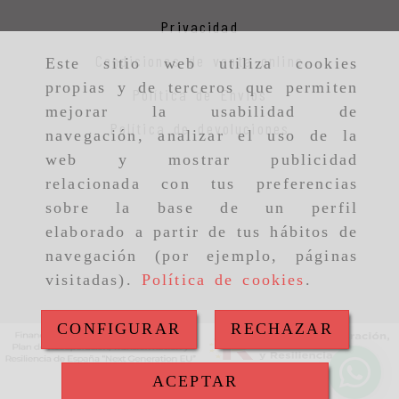
Privacidad
Condiciones de venta online
Este sitio web utiliza cookies
propias y de terceros que permiten
Política de Envios
mejorar la usabilidad de
Política de devoluciones
navegación, analizar el uso de la
web y mostrar publicidad
relacionada con tus preferencias
sobre la base de un perfil
elaborado a partir de tus hábitos de
navegación (por ejemplo, páginas
visitadas).
Política de cookies
.
CONFIGURAR
RECHAZAR
ACEPTAR