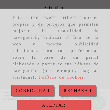
Privacidad
Condiciones de venta online
Este sitio web utiliza cookies
propias y de terceros que permiten
Política de Envios
mejorar la usabilidad de
Política de devoluciones
navegación, analizar el uso de la
web y mostrar publicidad
relacionada con tus preferencias
sobre la base de un perfil
elaborado a partir de tus hábitos de
navegación (por ejemplo, páginas
visitadas).
Política de cookies
.
CONFIGURAR
RECHAZAR
ACEPTAR