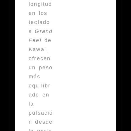
longitud
en los
teclado
s
Grand
Feel
de
Kawai,
ofrecen
un peso
más
equilibr
ado en
la
pulsació
n desde