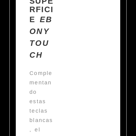
SUPE
RFICI
E
EB
ONY
TOU
CH
Comple
mentan
do
estas
teclas
blancas
, el