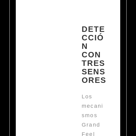
DETE
CCIÓ
N
CON
TRES
SENS
ORES
Los
mecani
smos
Grand
Feel