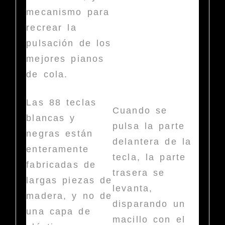
mecanismo para
recrear la
pulsación de los
mejores pianos
de cola.
Las 88 teclas
Cuando se
blancas y
pulsa la parte
negras están
delantera de la
enteramente
tecla, la parte
fabricadas de
trasera se
largas piezas de
levanta,
madera, y no de
disparando un
una capa de
macillo con el