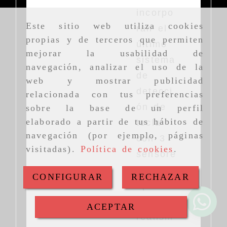
incorpo
Este sitio web utiliza cookies
ran el
propias y de terceros que permiten
último
mejorar la usabilidad de
sistema
navegación, analizar el uso de la
de
web y mostrar publicidad
detecci
relacionada con tus preferencias
ón de
sobre la base de un perfil
elaborado a partir de tus hábitos de
tecla
navegación (por ejemplo, páginas
con 3
visitadas).
Política de cookies
.
sensore
s para
CONFIGURAR
RECHAZAR
optimiz
ar el
ACEPTAR
realism