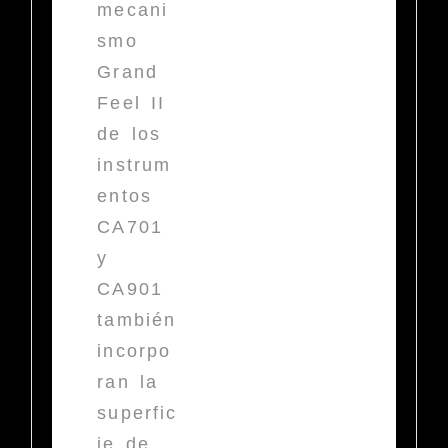
mecani
smo
Grand
Feel II
de los
instrum
entos
CA701
y
CA901
también
incorpo
ran la
superfic
ie de