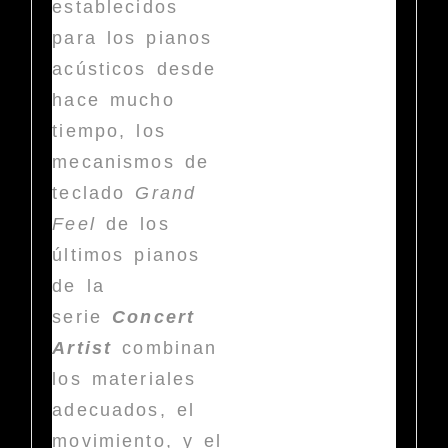
establecidos
para los pianos
acústicos desde
hace mucho
tiempo, los
mecanismos de
teclado
Grand
Feel
de los
últimos pianos
de la
serie
Concert
Artist
combinan
los materiales
adecuados, el
movimiento, y el