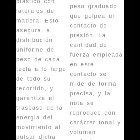
plástico con
peso graduado
laterales de
que golpea un
madera. Esto
contacto de
asegura la
presión. La
distribución
cantidad de
uniforme del
fuerza empleada
peso de cada
en este
tecla a lo largo
contacto se
de todo su
mide de forma
recorrido, y
precisa, y la
garantiza el
nota se
traspaso de la
reproduce con
energía del
carácter tonal y
movimiento al
volumen
pulsar dicha