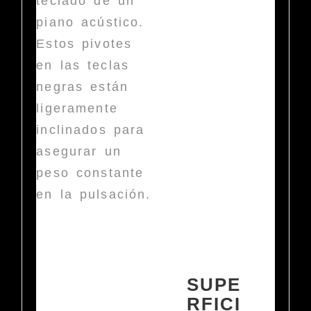
teclado de un
piano acústico.
Estos pivotes
en las teclas
negras están
ligeramente
inclinados para
asegurar un
peso constante
en la pulsación.
SUPE
RFICI