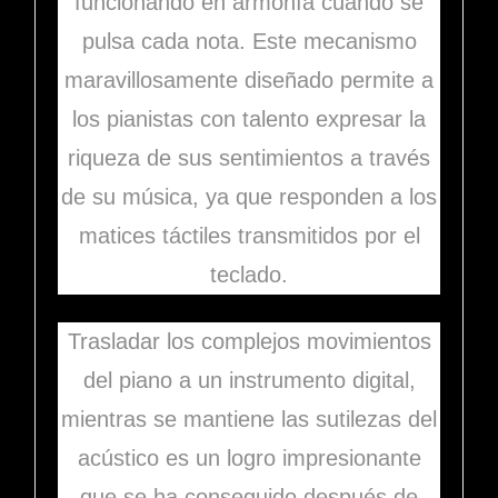
funcionando en armonía cuando se
pulsa cada nota. Este mecanismo
maravillosamente diseñado permite a
los pianistas con talento expresar la
riqueza de sus sentimientos a través
de su música, ya que responden a los
matices táctiles transmitidos por el
teclado.
Trasladar los complejos movimientos
del piano a un instrumento digital,
mientras se mantiene las sutilezas del
acústico es un logro impresionante
que se ha conseguido después de