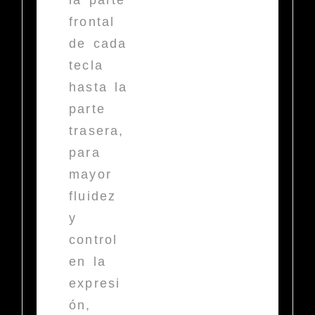
la parte
frontal
de cada
tecla
hasta la
parte
trasera,
para
mayor
fluidez
y
control
en la
expresi
ón,