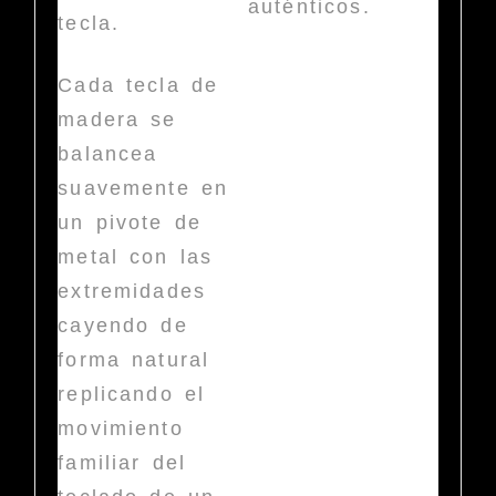
auténticos.
tecla.
Cada tecla de
madera se
balancea
suavemente en
un pivote de
metal con las
extremidades
cayendo de
forma natural
replicando el
movimiento
familiar del