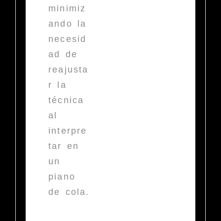
minimiz
ando la
necesid
ad de
reajusta
r la
técnica
al
interpre
tar en
un
piano
de cola.