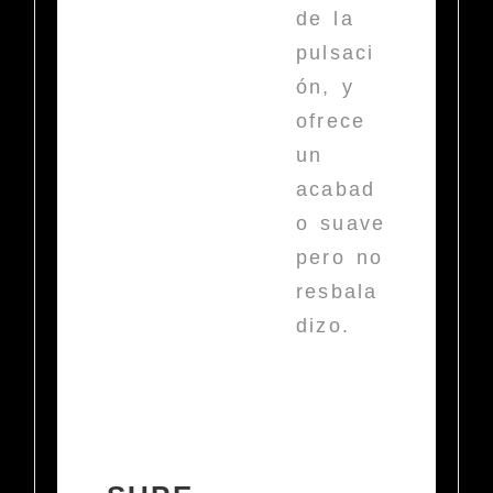
de la
pulsaci
ón, y
ofrece
un
acabad
o suave
pero no
resbala
dizo.