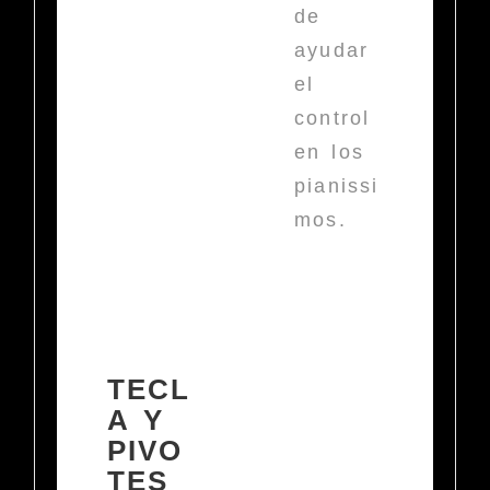
de
ayudar
el
control
en los
pianissi
mos.
TECL
A Y
PIVO
TES