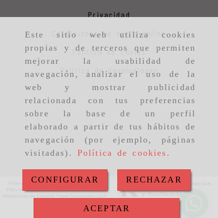
Privacidad
Condiciones de venta online
Este sitio web utiliza cookies
propias y de terceros que permiten
Política de Envios
mejorar la usabilidad de
Política de devoluciones
navegación, analizar el uso de la
web y mostrar publicidad
relacionada con tus preferencias
sobre la base de un perfil
elaborado a partir de tus hábitos de
navegación (por ejemplo, páginas
visitadas).
Política de cookies
.
CONFIGURAR
RECHAZAR
ACEPTAR