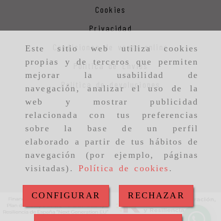
Cookies
Privacidad
Condiciones de venta online
Este sitio web utiliza cookies
propias y de terceros que permiten
Política de Envios
mejorar la usabilidad de
Política de devoluciones
navegación, analizar el uso de la
web y mostrar publicidad
relacionada con tus preferencias
sobre la base de un perfil
elaborado a partir de tus hábitos de
navegación (por ejemplo, páginas
visitadas).
Política de cookies
.
CONFIGURAR
RECHAZAR