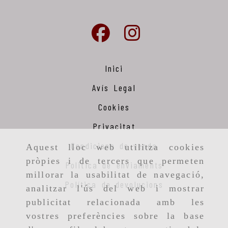
Inici
Avís Legal
Cookies
Privacitat
Condicions de venda
Aquest lloc web utilitza cookies
pròpies i de tercers que permeten
Politica de enviaments
millorar la usabilitat de navegació,
Política de devolucions
analitzar l'ús del web i mostrar
publicitat relacionada amb les
vostres preferències sobre la base