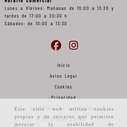
Horario comercial
Lunes a Viernes: Mañanas de 10:00 a 13:30 y
tardes de 17:00 a 20:30 h
Sábados: de 10:00 a 13:30
Inicio
Aviso Legal
Cookies
Privacidad
Condiciones de venta online
Este sitio web utiliza cookies
propias y de terceros que permiten
Política de Envios
mejorar la usabilidad de