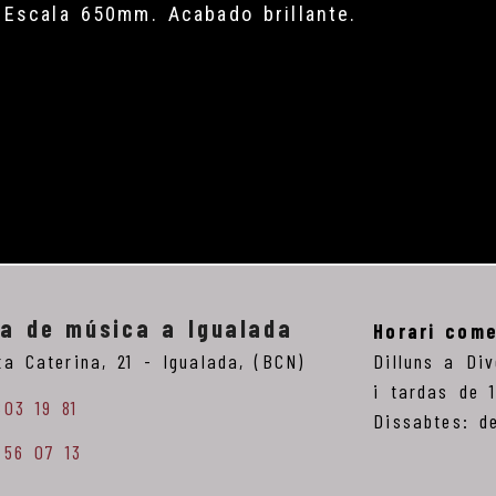
Escala 650mm. Acabado brillante.
ga de música a Igualada
Horari come
ta Caterina, 21 -
Igualada,
(BCN)
Dilluns a Di
i tardas de 
803 19 81
Dissabtes: d
 56 07 13