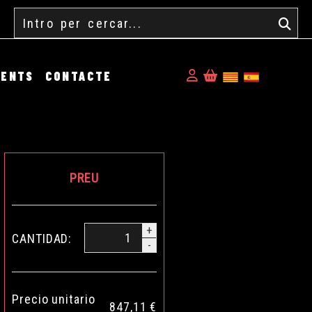
Cercar
Identifícat
MENTS
CONTACTE
PREU
+
CANTIDAD:
-
Precio unitario
847,11 €