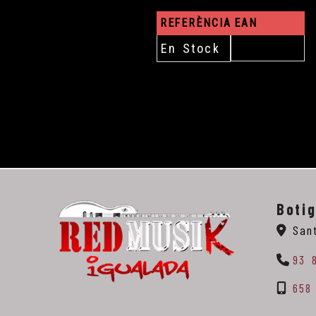
REFERÈNCIA
EAN
En Stock
Boti
San
93 
658