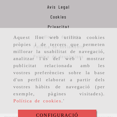
Avís Legal
Cookies
Privacitat
Condicions de venda
Aquest lloc web utilitza cookies
pròpies i de tercers que permeten
Politica de enviaments
millorar la usabilitat de navegació,
Política de devolucions
analitzar l'ús del web i mostrar
publicitat relacionada amb les
vostres preferències sobre la base
d'un perfil elaborat a partir dels
vostres hàbits de navegació (per
exemple, pàgines visitades).
Política de cookies
.'
CONFIGURACIÓ