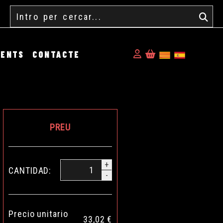
Cercar
Identifícat
MENTS
CONTACTE
PREU
+
CANTIDAD:
-
Precio unitario
33,02 €