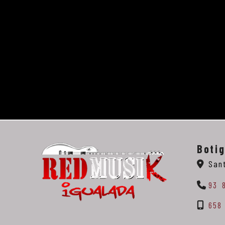
Boti
San
93 
658