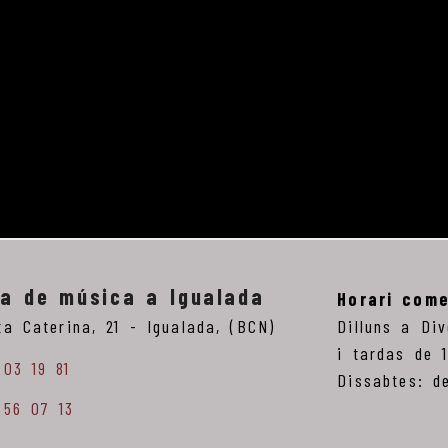
ga de música a Igualada
Horari come
ta Caterina, 21 -
Igualada,
(BCN)
Dilluns a Di
i tardas de 
803 19 81
Dissabtes: d
 56 07 13