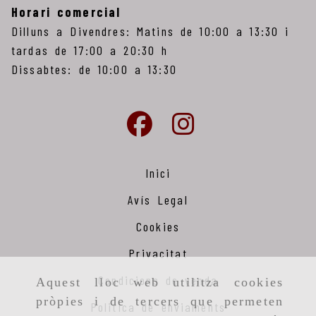
Horari comercial
Dilluns a Divendres: Matins de 10:00 a 13:30 i
tardas de 17:00 a 20:30 h
Dissabtes: de 10:00 a 13:30
Inici
Avís Legal
Cookies
Privacitat
Condicions de venda
Aquest lloc web utilitza cookies
pròpies i de tercers que permeten
Politica de enviaments