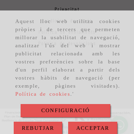
Privacitat
Condicions de venda
Aquest lloc web utilitza cookies
pròpies i de tercers que permeten
Politica de enviaments
millorar la usabilitat de navegació,
Política de devolucions
analitzar l'ús del web i mostrar
publicitat relacionada amb les
vostres preferències sobre la base
d'un perfil elaborat a partir dels
vostres hàbits de navegació (per
exemple, pàgines visitades).
Política de cookies
.'
CONFIGURACIÓ
REBUTJAR
ACCEPTAR