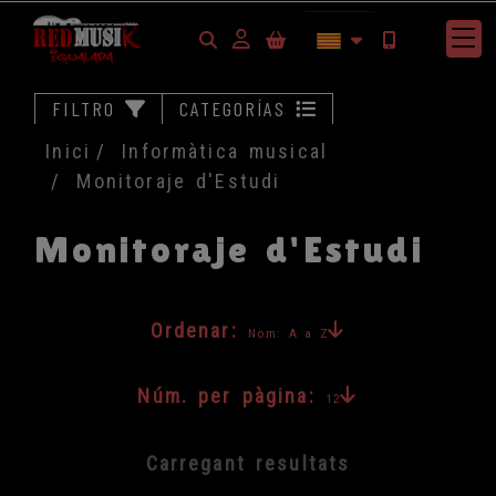
Identifícat
FILTRO
CATEGORÍAS
Inici
Informàtica musical
Monitoraje d'Estudi
Monitoraje d'Estudi
Ordenar:
Nom: A a Z
Núm. per pàgina:
12
Carregant resultats