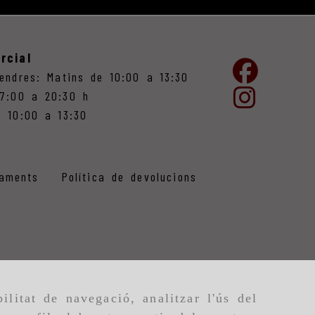
rcial
vendres: Matins de 10:00 a 13:30
17:00 a 20:30 h
e 10:00 a 13:30
iaments
Política de devolucions
ilitat de navegació, analitzar l'ús del