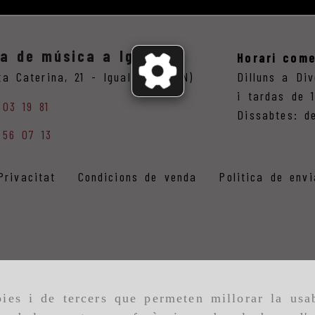
ga de música a Igualada
Horari come
ta Caterina, 21 -
Igualada,
(BCN)
Dilluns a Di
i tardas de 
803 19 81
Dissabtes: d
 56 07 13
Privacitat
Condicions de venda
Politica de env
ies i de tercers que permeten millorar la usab