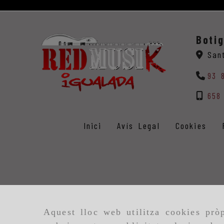
Boti
San
93 
658
Inici
Avís Legal
Cookies
Aquest lloc web utilitza cookies pròp