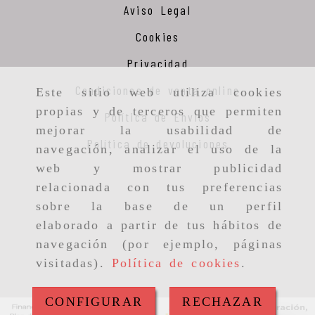
Aviso Legal
Cookies
Privacidad
Condiciones de venta online
Este sitio web utiliza cookies
propias y de terceros que permiten
Política de Envios
mejorar la usabilidad de
Política de devoluciones
navegación, analizar el uso de la
web y mostrar publicidad
relacionada con tus preferencias
sobre la base de un perfil
elaborado a partir de tus hábitos de
navegación (por ejemplo, páginas
visitadas).
Política de cookies
.
CONFIGURAR
RECHAZAR