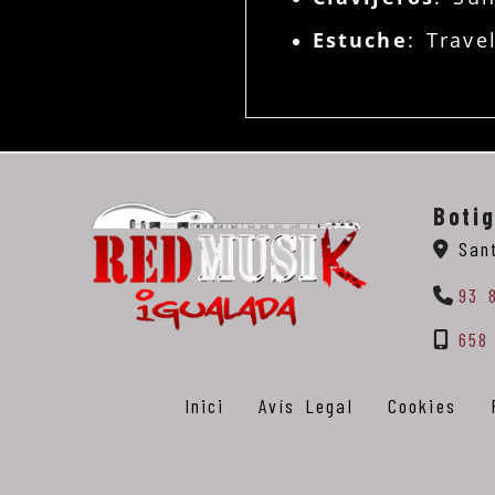
Estuche
: Trave
Boti
San
93 
658
Inici
Avís Legal
Cookies