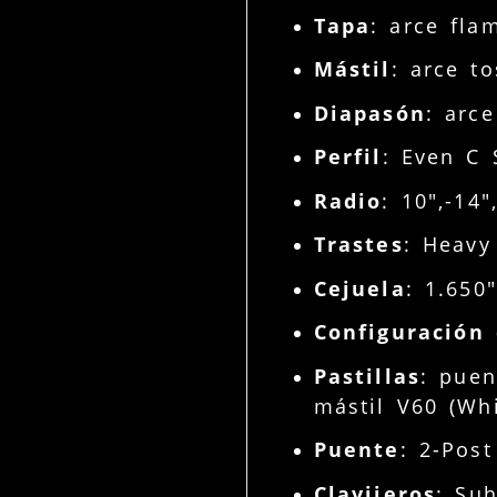
Tapa
: arce fla
Mástil
: arce t
Diapasón
: arc
Perfil
: Even C 
Radio
: 10",-14
Trastes
: Heavy 
Cejuela
: 1.650
Configuración 
Pastillas
: puen
mástil V60 (Whi
Puente
: 2-Pos
Clavijeros
: Su