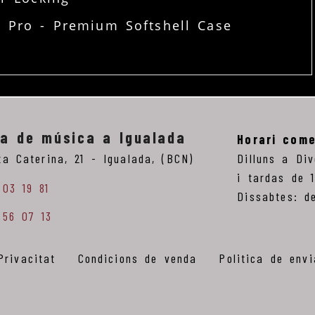
l Pro - Premium Softshell Case
ga de música a Igualada
Horari come
ta Caterina, 21 -
Igualada,
(BCN)
Dilluns a Di
i tardas de 
803 19 81
Dissabtes: d
 56 07 13
Privacitat
Condicions de venda
Politica de env