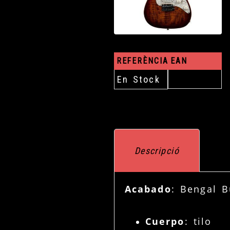
REFERÈNCIA
EAN
En Stock
Descripció
Acabado
: Bengal B
Cuerpo
: tilo