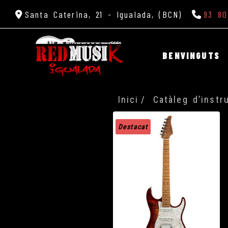
Santa Caterina, 21 -
Igualada,
(BCN)
93 80
BENVINGUTS
Inici
Catàleg d’inst
Destacat