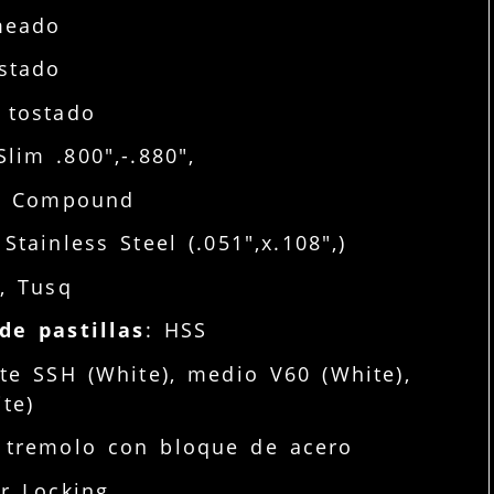
meado
ostado
e tostado
Slim .800",-.880",
", Compound
Stainless Steel (.051",x.108",)
", Tusq
de pastillas
: HSS
te SSH (White), medio V60 (White),
te)
t tremolo con bloque de acero
hr Locking