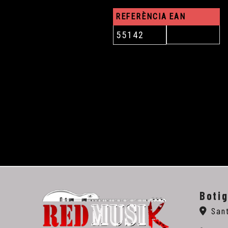
REFERÈNCIA
EAN
55142
Boti
San