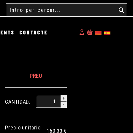
Cercar
Identifícat
MENTS
CONTACTE
PREU
+
CANTIDAD:
-
Precio unitario
160,33 €